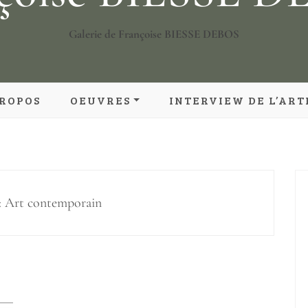
Galerie de Françoise BIESSE DEBOS
PROPOS
OEUVRES
INTERVIEW DE L’ART
ARBRES
EAUX
FLEURS
:
Art contemporain
PAYSAGES