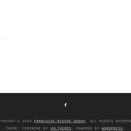
PYRIGHT © 2026
FRANÇOISE BIESSE DEBOS
. ALL RIGHTS RESERV
THEME: FEMININE BY
VOLTHEMES
. POWERED BY
WORDPRESS
.