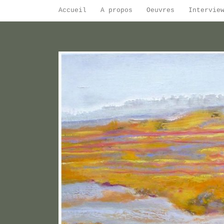
Skip
Accueil
A propos
Oeuvres
Intervie
to
content